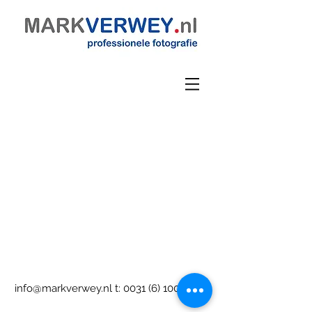
info@markverwey.nl
t:
0031 (6) 10060566